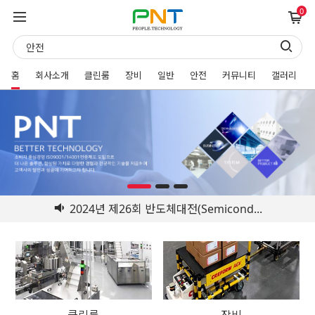
0
홈
회사소개
클린룸
장비
일반
안전
커뮤니티
갤러리
2024년 제26회 반도체대전(Semicond...
클린룸
장비