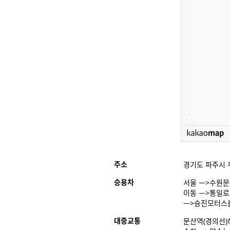
주소
경기도 파주시 우계
승용차
서울 ㅡ>수원문
이동 ㅡ>통일로 
ㅡ>승진모터스를
대중교통
문산역(경의선)