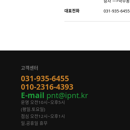
승차 ㅡ>약수농
대표전화
031-935-6455
고객센터
031-935-6455
010-2316-4393
E-mail
pnt@ipnt.kr
운영 오전10시~오후5시
(평일.토요일)
점심 오전12시~오후1시
일.공휴일 휴무