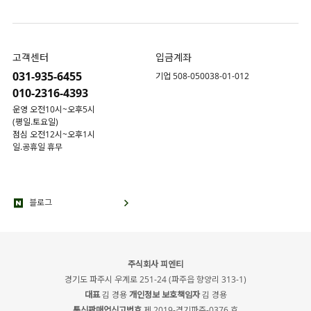
고객센터
입금계좌
031-935-6455
기업 508-050038-01-012
010-2316-4393
운영 오전10시~오후5시
(평일.토요일)
점심 오전12시~오후1시
일.공휴일 휴무
블로그
주식회사 피엔티
경기도 파주시 우계로 251-24 (파주읍 향양리 313-1)
대표
김 경용
개인정보 보호책임자
김 경용
통신판매업신고번호
제 2019-경기파주-0376 호