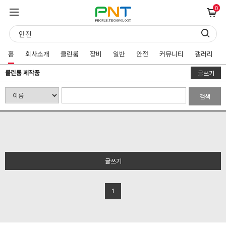
0
홈
회사소개
클린룸
장비
일반
안전
커뮤니티
갤러리
클린룸 제작품
글쓰기
검색
글쓰기
1